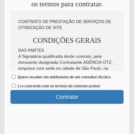
os termos para contratar.
CONTRATO DE PRESTAÇÃO DE SERVIÇOS DE
OTIMIZAÇÃO DE SITE
CONDIÇÕES GERAIS
DAS PARTES
A Signatária qualiﬁcada deste contrato, pela
doravante designada Contratante AGÊNCIA OTZ,
empresa com sede na cidade de São Paulo, na
Rua Damiana da Cunha, 413, inscrito no CNPJ
Quero receber um telefonema de um consultor técnico
08.843.035/0001-02 neste ato representada pelo
proposto assinado, doravante designada
Li e concordo com os termos do contrato acima!
CONTRATADA, contratam entre si, com o de fato e
Contratar
de direito tem, a prestação dos serviços
discriminados deste Contrato, nas seguintes
condições.
DO PRAZO
O presente contrato terá a duração ajustada de 24
(vinte quatro meses ), a partir de seu aceite digital,
onde o contratante aceita e concorda com os